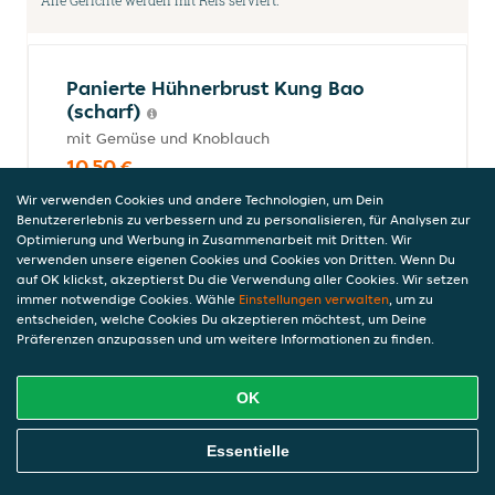
Alle Gerichte werden mit Reis serviert.
Panierte Hühnerbrust Kung Bao
(scharf)
mit Gemüse und Knoblauch
10,50 €
inkl. Pfand (0,00 €)
Wir verwenden Cookies und andere Technologien, um Dein
Benutzererlebnis zu verbessern und zu personalisieren, für Analysen zur
Optimierung und Werbung in Zusammenarbeit mit Dritten. Wir
verwenden unsere eigenen Cookies und Cookies von Dritten. Wenn Du
Panierte Hühnerbrust mit
auf OK klickst, akzeptierst Du die Verwendung aller Cookies. Wir setzen
Gemüse und Currysauce
immer notwendige Cookies. Wähle
Einstellungen verwalten
, um zu
entscheiden, welche Cookies Du akzeptieren möchtest, um Deine
10,50 €
Präferenzen anzupassen und um weitere Informationen zu finden.
inkl. Pfand (0,00 €)
OK
Panierte Hühnerbrust mit
Online Essen Bestellen
Essentielle
Gemüse und Erdnusssauce
10,50 €